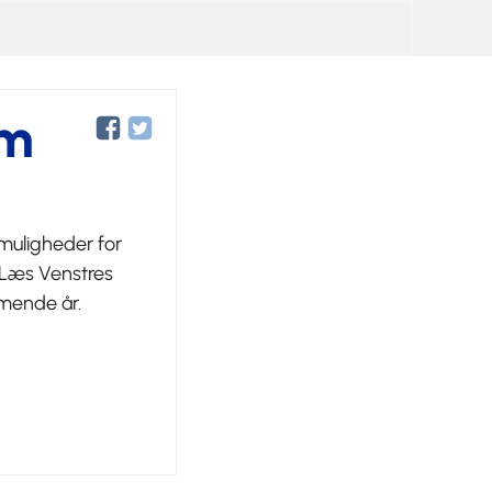
am
 muligheder for
 Læs Venstres
mmende år.