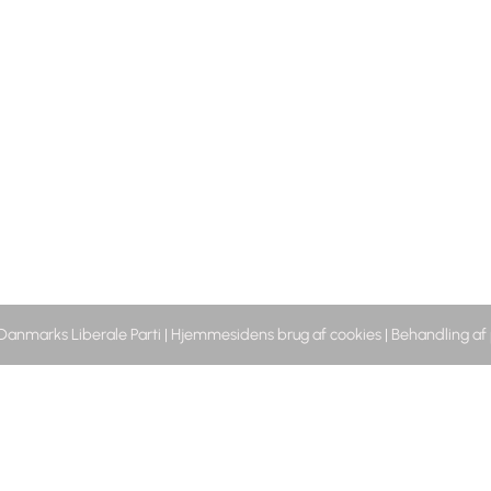
 Danmarks Liberale Parti
|
Hjemmesidens brug af cookies
|
Behandling af