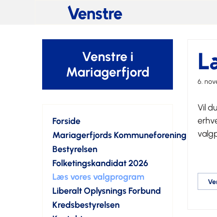
L
Venstre i
Mariagerfjord
6. no
Vil d
erhv
Forside
valg
Mariagerfjords Kommuneforening
Bestyrelsen
Folketingskandidat 2026
Læs vores valgprogram
Ve
Liberalt Oplysnings Forbund
Kredsbestyrelsen