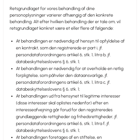
Retsgrundlaget for vores behandling af dine
personoplysninger varierer afhængig af den konkrete
behandling. Alt efter hvilken behandling der er tale om, vil
retsgrundlaget konkret være et eller flere af følgende:
At behandlingen er nødvendig af hensyn til opfyldelse af
en kontrakt, som den registrerede er part i, jf.
persondataforordningens artikel 6, stk. 1, litra b, jf.
databeskyttelseslovens § 6, stk. 1;
At behandlingen er nødvendig for at overholde en retlig
forpligtelse, som påhviler den dataansvarlige, jf.
persondataforordningens artikel 6, stk. 1, litra c, jf.
databeskyttelseslovens § 6, stk. 1;
At behandlingen ud fra hensynet til legitime interesser
(disse interesser skal oplistes nedenfor) efter en
interesseafvejning går forud for den registreredes
grundlæggende rettigheder og frihedsrettigheder, jf.
persondataforordningens artikel 6, stk. 1, litra f, jf.
databeskyttelseslovens § 6, stk. 1;
At behandlingen foretages af en stiftelse, en