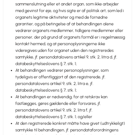
sammenslutning eller et andet organ, som ikke arbejder
med gevinst for øje, og hvis sigte er af politisk art, som led i
organets legitime aktiviteter og med de fornødne
garantier, og på betingelse af at behandlingen alene
vedrører organets medlemmer, tidligere medlemmer eller
personer, der på grund af organets formål er i regelmæssig
kontakt hermed, og at personoplysningerne ikke
videregives uden for organet uden den registreredes
samtykke, jf. persondatalovens artikel 9, stk. 2, litra d, jf.
databeskyttelseslovens § 7, stk. 1;
At behandlingen vedrører personoplysninger, som
tydeligvis er offentliggjort af den registrerede, jf.
persondatalovens artikel 9, stk. 2, litra e, jf.
databeskyttelseslovens § 7, stk. 1;
At behandlingen er nødvendig, for at retskrav kan
fastlægges, gøres gældende eller forsvares, jf.
persondatalovens artikel 9, stk. 2, litra f, jf.
databeskyttelseslovens § 7, stk. 1; og/eller
At den registrerede konkret måtte have givet (udtrykkeligt)
samtykke til behandlingen, jf. persondataforordningens